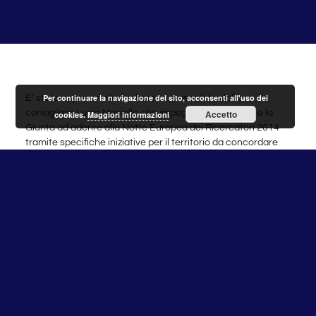
Per continuare la navigazione del sito, acconsenti all'uso dei
E’ stata approvata la risoluzione presentata dalla
Accetto
consigliera Lucia Mosiello che impegna il Presidente e la
cookies.
Maggiori informazioni
Giunta ad aderire alla Notte Europea dei Ricercatori 2014
tramite specifiche iniziative per il territorio da concordare
con gli enti di ricerca e con Frascati Scienza.
“La Notte Europea dei Ricercatori – affermano in una nota
l’Assessore alla Cultura Alessandro Cozza e la consigliera –
e’ un’occasione importante per portare i cittadini a
conoscere la scienza e coloro che la realizzano, ridurre la
distanza percepita fra la società e chi “produce” scienza ed
incentivare i giovani a intraprendere un percorso di
formazione e professionale nella Scienza e Tecnologia. Per
questo da oltre 15 anni i ricercatori nell’ultima settimana di
settembre organizzano eventi, dibattiti pubblici, incontri