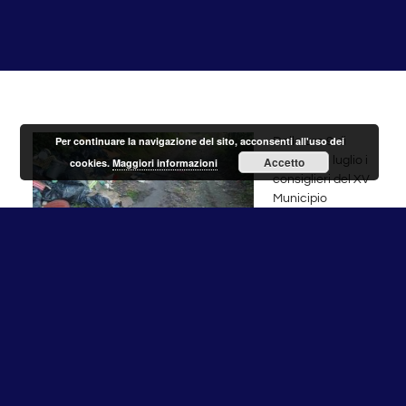
Per continuare la navigazione del sito, acconsenti all'uso dei
Dalle ore 9 di
sabato 26 luglio i
Accetto
cookies.
Maggiori informazioni
consiglieri del XV
Municipio
insieme ad Ama e
a volontari
cittadini
inizieranno
l’opera di bonifica
de “la Pietrara” di
Cesano.
Tutti i rifiuti e i
materiali presenti