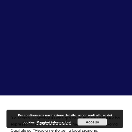
Per continuare la navigazione del sito, acconsenti all'uso dei
“Lo scorso 16 ottobre il Consiglio del Municipio Roma XV ha
Accetto
cookies.
Maggiori informazioni
espresso parere favorevole unanime alla delibera di Roma
Capitale sul “Regolamento per la localizzazione,