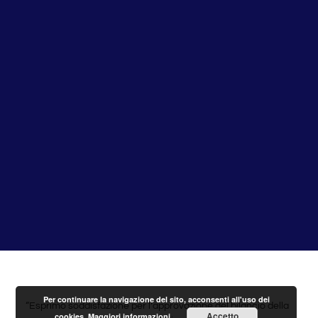
Per continuare la navigazione del sito, acconsenti all'uso dei
“Esprimo soddisfazione per l’approvazione del bilancio della
Accetto
cookies.
Maggiori informazioni