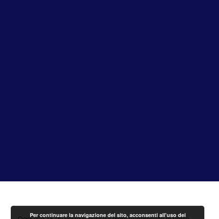
Per continuare la navigazione del sito, acconsenti all'uso dei
Oggi alle 15,00 verrà rimosso il transennamento di parte