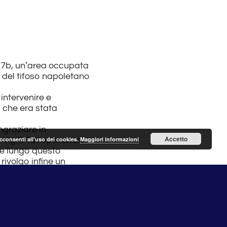
o 57b, un’area occupata
e del tifoso napoletano
intervenire e
 che era stata
ngraziare in
Accetto
igili. Tali operazioni
acconsenti all'uso dei cookies.
Maggiori informazioni
ate lungo questo
rivolgo infine un
 Masini e al