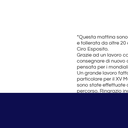
“Questa mattina sono s
e tollerata da oltre 2
Ciro Esposito.
Grazie ad un lavoro co
consegnare di nuovo a
pensata per i mondiali
Un grande lavoro fatt
particolare per il XV M
sono state effettuate 
percorso. Ringrazio ino
ringraziamento partic
Dipartimento Sport di
Lo comunica in una no