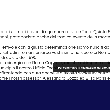
tati ultimati i lavori di sgombero di viale Tor di Quint
0 anni, protagonista anche del tragico evento della mort
llettivo e con la giusta determinazione siamo riusciti ad 
i cittadini romani un’area vastissima nel cuore di Roma
 di calcio del 1990.
o in sinergia con Roma Capitale, ma che mi impone di ri
unicipio il nostro Ufficio Tecnico e il nostro Comando dei V
Per continuare la navigazione del sito, 
affrontando con cura anche le difficoltà sociali incontr
ltre i nostri assessori Alessandro Cozza ed Elisa Paris e 
olare all’Assessore allo sport del Comune di Roma Paolo
 Roma Capitale”.
ta il Presidente del XV Municipio
Daniele Torquati
.