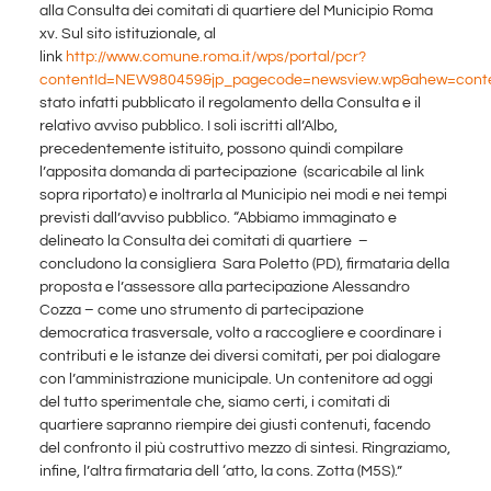
alla Consulta dei comitati di quartiere del Municipio Roma
xv. Sul sito istituzionale, al
link
http://www.comune.roma.it/wps/portal/pcr?
contentId=NEW980459&jp_pagecode=newsview.wp&ahew=conte
stato infatti pubblicato il regolamento della Consulta e il
relativo avviso pubblico. I soli iscritti all’Albo,
precedentemente istituito, possono quindi compilare
l’apposita domanda di partecipazione (scaricabile al link
sopra riportato) e inoltrarla al Municipio nei modi e nei tempi
previsti dall’avviso pubblico. “Abbiamo immaginato e
delineato la Consulta dei comitati di quartiere –
concludono la consigliera Sara Poletto (PD), firmataria della
proposta e l’assessore alla partecipazione Alessandro
Cozza – come uno strumento di partecipazione
democratica trasversale, volto a raccogliere e coordinare i
contributi e le istanze dei diversi comitati, per poi dialogare
con l’amministrazione municipale. Un contenitore ad oggi
del tutto sperimentale che, siamo certi, i comitati di
quartiere sapranno riempire dei giusti contenuti, facendo
del confronto il più costruttivo mezzo di sintesi. Ringraziamo,
infine, l’altra firmataria dell ‘atto, la cons. Zotta (M5S).”