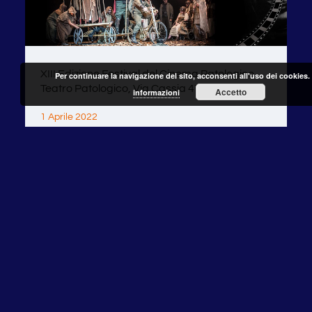
XIII Edizione Festival del Cinema Patologico,
Per continuare la navigazione del sito, acconsenti all'uso dei cookies.
Teatro Patologico, Via Cassia 472
Accetto
informazioni
1 Aprile 2022