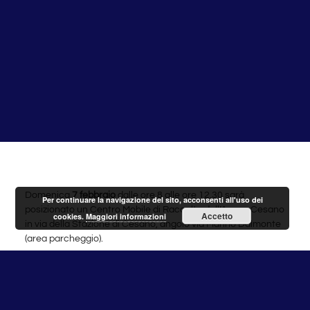
Domenica
7 febbraio
dalle ore 8 alle ore 12.30 sarà
Per continuare la navigazione del sito, acconsenti all'uso dei
posizionato un Centro Mobile di Raccolta dell’Ama a Cesano
Accetto
cookies.
Maggiori informazioni
in via della Stazione di Cesano, angolo via Marino Dalmonte
(area parcheggio).
Il Centro Mobile di Raccolta è un’isola ecologica mobile per
la raccolta differenziata che comprende due container
scarrabili, posizionabili in differenti aree del territorio