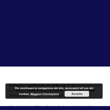
Domenica 3 aprile dalle ore 8 alle ore 12.30
sarà posizionato
Per continuare la navigazione del sito, acconsenti all'uso dei
un
Centro Mobile di Raccolta dell’Ama
presso
via di Valle
Accetto
cookies.
Maggiori informazioni
Muricana
(km 5),
angolo via Dolzago
.
Il Centro Mobile di Raccolta è un’isola ecologica mobile per