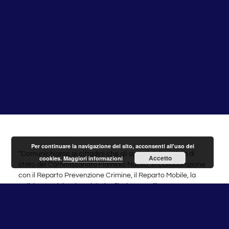
Per continuare la navigazione del sito, acconsenti all'uso dei
“Comunichiamo ai cittadini che gli agenti della polizia di
Accetto
cookies.
Maggiori informazioni
stato del Commissariato Flaminio Nuovo, in collaborazione
con il Reparto Prevenzione Crimine, il Reparto Mobile, la
Polizia Stradale e le unità cinofile, hanno effettuato una
serie di
controlli straordinari presso il Campo Nomadi River,
in Via della Tenuta Piccirilli
. Le verifiche hanno riguardato
controlli su persone, area e veicoli, per un totale di 178