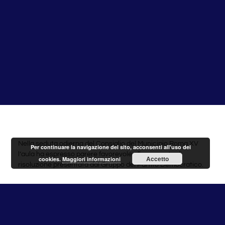
Nella seduta odierna del Consiglio del Municipio Roma XV
Per continuare la navigazione del sito, acconsenti all'uso dei
l’aula ha espresso parere favorevole alla proposta di
Accetto
cookies.
Maggiori informazioni
risoluzione presentata dal Gruppo del Partito Democratico.
“Tale proposta impegna il Presidente ad attivarsi presso
Ama S.p.A. e l’Amministrazione Capitolina per
riprogrammare gli interventi e i controlli da parte degli
agenti accertatori della municipalizzata come già avvenuto