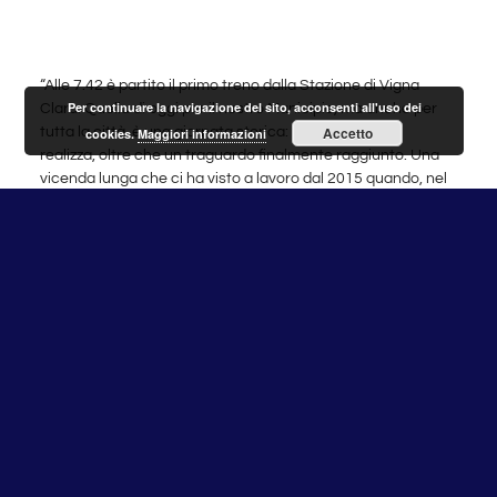
“Alle 7.42 è partito il primo treno dalla Stazione di Vigna
Per continuare la navigazione del sito, acconsenti all'uso dei
Clara. Quella di oggi per il nostro Municipio, ma anche per
Accetto
tutta la città, è una giornata storica: un sogno che si
cookies.
Maggiori informazioni
realizza, oltre che un traguardo finalmente raggiunto. Una
vicenda lunga che ci ha visto a lavoro dal 2015 quando, nel
corso della vecchia consiliatura, ci ritenevano dei folli per
aver avuto l’idea di riprendere in mano il progetto della
stazione fantasma.
Lo stesso periodo in cui abbiamo con forza fatto finanziare e
avviare i lavori, per poi completarli. Un percorso lungo e
complicato ma chi ci ha visto sempre, sia in maggioranza
che in opposizione, schierati a favore dell’apertura. Un
lavoro congiunto tra amministrazioni, per cui ringrazio gli
assessorati alla mobilità e al trasporto di Roma Capitale e
Regione Lazio, che hanno permesso dopo anni e tanti sforzi
di arrivare fin qui. Non è finita però, la giornata di oggi oltre
che un traguardo deve anche essere un ulteriore passo per