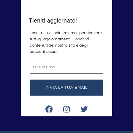
Tieniti aggiornato!
Lascia il tuo indirizzo email per ricevere
tutti gli aggiornamenti. Condividi i
contenuti del nostro sito e degli
account social.
La
tua
email
INVIA LA TUA EMAIL
F
I
T
a
n
w
c
s
i
e
t
t