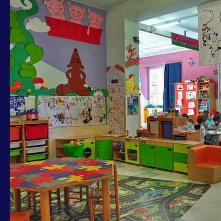
XV
MUNICIPIO,
COZZA:
DA
OGGI
AL
16
MARZO
ISCRIZIONI
PER
SCUOLE
INFANZIA