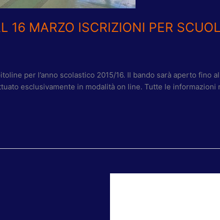
AL 16 MARZO ISCRIZIONI PER SCUO
apitoline per l’anno scolastico 2015/16. Il bando sarà aperto fino
ttuato esclusivamente in modalità on line. Tutte le informazioni n