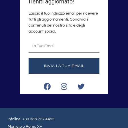
Tieniti aggiornato!
Lascia il tuo indirizzo email per ricevere
tutti gli aggiornamenti. Condividi i
contenuti del nostro sito e degli
account social.
La
tua
email
INVIA LA TUA EMAIL
F
I
T
a
n
w
c
s
i
e
t
t
b
a
t
o
g
e
Infoline: +39 388 727 4495
o
r
r
Municipio Roma XV