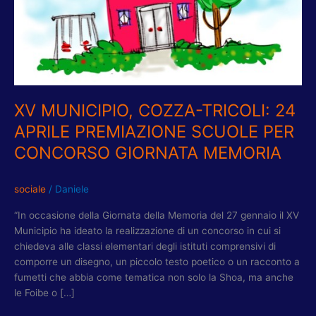
APRILE
PREMIAZIONE
SCUOLE
PER
CONCORSO
GIORNATA
MEMORIA
XV MUNICIPIO, COZZA-TRICOLI: 24
APRILE PREMIAZIONE SCUOLE PER
CONCORSO GIORNATA MEMORIA
sociale
/
Daniele
“In occasione della Giornata della Memoria del 27 gennaio il XV
Municipio ha ideato la realizzazione di un concorso in cui si
chiedeva alle classi elementari degli istituti comprensivi di
comporre un disegno, un piccolo testo poetico o un racconto a
fumetti che abbia come tematica non solo la Shoa, ma anche
le Foibe o […]