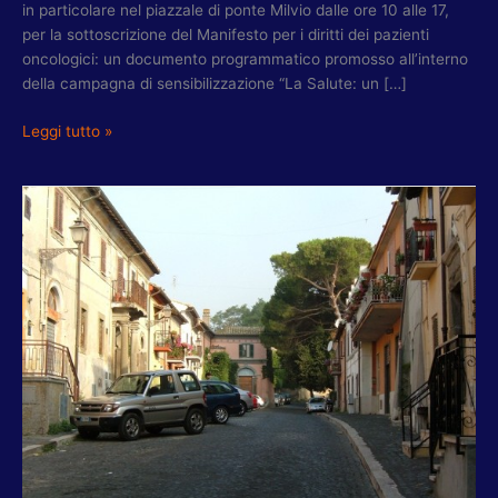
in particolare nel piazzale di ponte Milvio dalle ore 10 alle 17,
per la sottoscrizione del Manifesto per i diritti dei pazienti
oncologici: un documento programmatico promosso all’interno
della campagna di sensibilizzazione “La Salute: un […]
Leggi tutto »
RIBERA:
CONTINUANO
I
“DECORO
DAYS”,
SECONDO
APPUNTAMENTO
25
OTTOBRE
A
CESANO