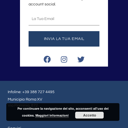
account social.
La
tua
email
INVIA LA TUA EMAIL
F
I
T
a
n
w
c
s
i
e
t
t
b
a
t
o
g
e
Infoline: +39 388 727 4495
o
r
r
Municipio Roma XV
k
a
Via Flaminia, 872
Per continuare la navigazione del sito, acconsenti all'uso dei
m
Accetto
cookies.
Maggiori informazioni