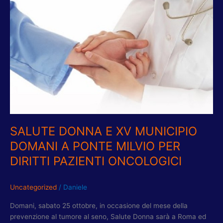
E
XV
MUNICIPIO
DOMANI
A
PONTE
MILVIO
PER
DIRITTI
PAZIENTI
ONCOLOGICI
SALUTE DONNA E XV MUNICIPIO
DOMANI A PONTE MILVIO PER
DIRITTI PAZIENTI ONCOLOGICI
Uncategorized
/
Daniele
Domani, sabato 25 ottobre, in occasione del mese della
prevenzione al tumore al seno, Salute Donna sarà a Roma ed