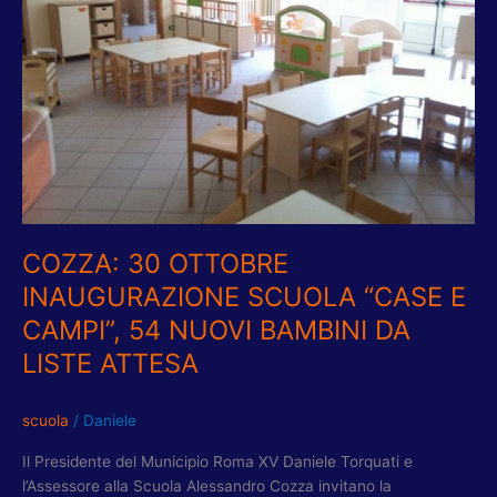
“CASE
E
CAMPI”,
54
NUOVI
BAMBINI
DA
LISTE
ATTESA
COZZA: 30 OTTOBRE
INAUGURAZIONE SCUOLA “CASE E
CAMPI”, 54 NUOVI BAMBINI DA
LISTE ATTESA
scuola
/
Daniele
Il Presidente del Municipio Roma XV Daniele Torquati e
l’Assessore alla Scuola Alessandro Cozza invitano la