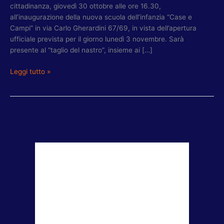
cittadinanza, giovedì 30 ottobre alle ore 16.30,
all’inaugurazione della nuova scuola dell’infanzia “Case e
Campi” in via Carlo Gherardini 67/69, in vista dell’apertura
ufficiale prevista per il giorno lunedì 3 novembre. Sarà
presente al “taglio del nastro”, insieme ai […]
Leggi tutto »