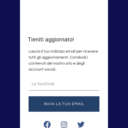
Tieniti aggiornato!
Lascia il tuo indirizzo email per ricevere
tutti gli aggiornamenti. Condividi i
contenuti del nostro sito e degli
account social.
La
tua
email
INVIA LA TUA EMAIL
F
I
T
a
n
w