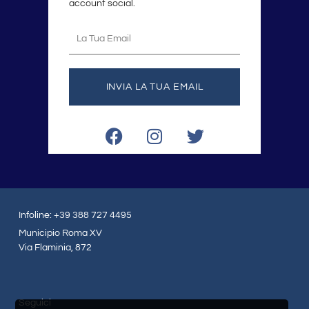
account social.
La
tua
email
INVIA LA TUA EMAIL
F
I
T
a
n
w
c
s
i
e
t
t
b
a
t
o
g
e
Infoline: +39 388 727 4495
o
r
r
Municipio Roma XV
k
a
Via Flaminia, 872
m
Seguici