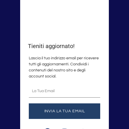
Tieniti aggiornato!
Lascia il tuo indirizzo email per ricevere
tutti gli aggiornamenti. Condividi i
contenuti del nostro sito e degli
account social.
La
tua
email
INVIA LA TUA EMAIL
F
I
T