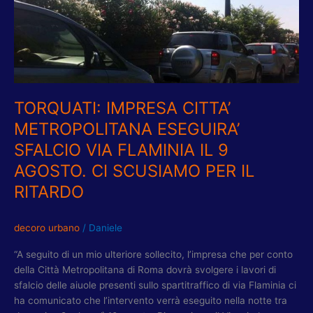
METROPOLITANA
ESEGUIRA’
SFALCIO
VIA
FLAMINIA
IL
9
TORQUATI: IMPRESA CITTA’
AGOSTO.
METROPOLITANA ESEGUIRA’
CI
SFALCIO VIA FLAMINIA IL 9
SCUSIAMO
PER
AGOSTO. CI SCUSIAMO PER IL
IL
RITARDO
RITARDO
decoro urbano
/
Daniele
“A seguito di un mio ulteriore sollecito, l’impresa che per conto
della Città Metropolitana di Roma dovrà svolgere i lavori di
sfalcio delle aiuole presenti sullo spartitraffico di via Flaminia ci
ha comunicato che l’intervento verrà eseguito nella notte tra