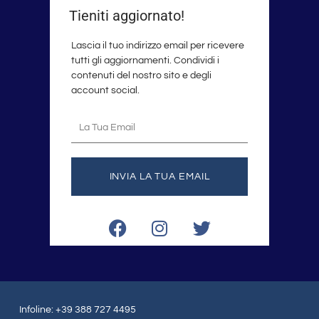
Tieniti aggiornato!
Lascia il tuo indirizzo email per ricevere
tutti gli aggiornamenti. Condividi i
contenuti del nostro sito e degli
account social.
La
tua
email
INVIA LA TUA EMAIL
F
I
T
a
n
w
c
s
i
e
t
t
b
a
t
o
g
e
Infoline: +39 388 727 4495