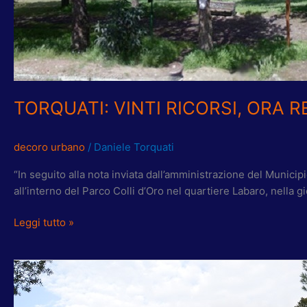
TORQUATI: VINTI RICORSI, ORA R
decoro urbano
/
Daniele Torquati
“In seguito alla nota inviata dall’amministrazione del Munic
all’interno del Parco Colli d’Oro nel quartiere Labaro, nella g
Leggi tutto »
COZZA-
CHIRIZZI:
COMUNE