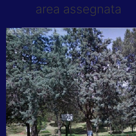
area assegnata
TORQUATI:
VINTI
RICORSI,
ORA
RESTITUIAMO
IL
PARCO
COLLI
D’ORO
AI
CITTADINI