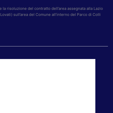
la risoluzione del contratto dell’area assegnata alla Lazio
ovati) sull’area del Comune all’interno del Parco di Colli