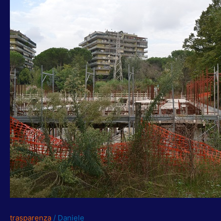
REVOCA
CONCESSIONE
PALAZZETTO
DELLO
SPORT
COLLI
D’ORO.
ORA
NUOVO
BANDO
trasparenza
/
Daniele