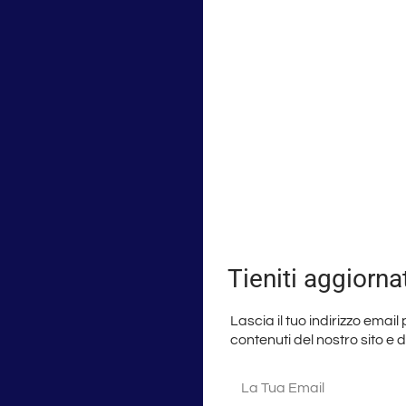
Tieniti aggiorna
Lascia il tuo indirizzo email
contenuti del nostro sito e 
La
tua