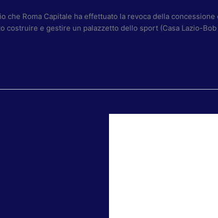
 che Roma Capitale ha effettuato la revoca della concessione e 
o costruire e gestire un palazzetto dello sport (Casa Lazio-Bob L