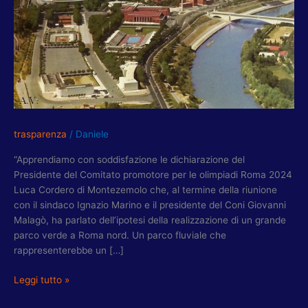
PER
LAVORARE
SU
PARCO
VERDE
A
ROMA
NORD
trasparenza
/
Daniele
“Apprendiamo con soddisfazione le dichiarazione del
Presidente del Comitato promotore per le olimpiadi Roma 2024
Luca Cordero di Montezemolo che, al termine della riunione
con il sindaco Ignazio Marino e il presidente del Coni Giovanni
Malagò, ha parlato dell’ipotesi della realizzazione di un grande
parco verde a Roma nord. Un parco fluviale che
rappresenterebbe un […]
Leggi tutto »