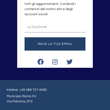
tutti gli aggiornamenti. Condividi i
contenuti del nostro sito e degli
account social.
La
tua
email
INVIA LA TUA EMAIL
F
I
T
a
n
w
c
s
i
e
t
t
b
a
t
o
g
e
Infoline: +39 388 727 4495
o
r
r
Municipio Roma XV
k
a
Via Flaminia, 872
m