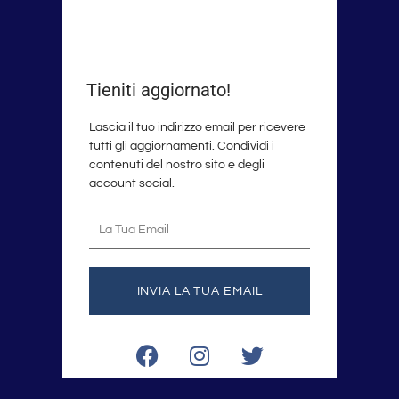
Tieniti aggiornato!
Lascia il tuo indirizzo email per ricevere
tutti gli aggiornamenti. Condividi i
contenuti del nostro sito e degli
account social.
La
tua
email
INVIA LA TUA EMAIL
F
I
T
a
n
w
c
s
i