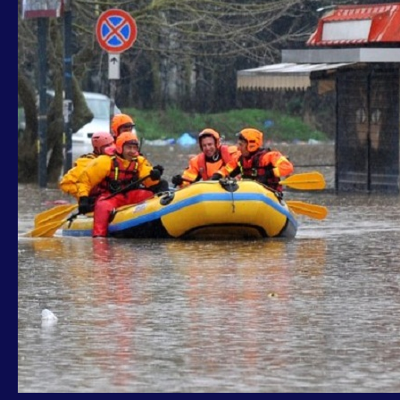
SODDISFATTI
DI
PARTECIPARE
A
NASCITA
TASK
FORCE
SU
RISCHIO
IDROGEOLOGICO