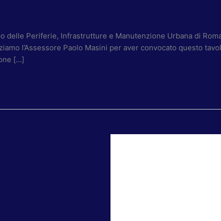
o delle Periferie, Infrastrutture e Manutenzione Urbana di Roma C
graziamo l’Assessore Paolo Masini per aver convocato questo tavo
ione […]