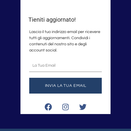
Tieniti aggiornato!
Lascia il tuo indirizzo email per ricevere
tutti gli aggiornamenti. Condividi i
contenuti del nostro sito e degli
account social.
La
tua
email
INVIA LA TUA EMAIL
F
I
T
a
n
w
c
s
i
e
t
t