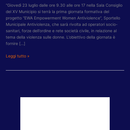
“Giovedì 23 luglio dalle ore 9.30 alle ore 17 nella Sala Consiglio
del XV Municipio si terrà la prima giornata formativa del
progetto “EWA Empowerment Women Antiviolence”, Sportello
Municipale Antiviolenza, che sarà rivolta ad operatori socio-
sanitari, forze dell’ordine e rete società civile, in relazione al
tema della violenza sulle donne. L’obiettivo della giornata è
fornire […]
Leggi tutto »