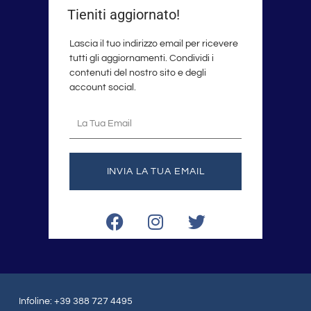
Tieniti aggiornato!
Lascia il tuo indirizzo email per ricevere
tutti gli aggiornamenti. Condividi i
contenuti del nostro sito e degli
account social.
La
tua
email
INVIA LA TUA EMAIL
F
I
T
a
n
w
c
s
i
e
t
t
b
a
t
o
g
e
Infoline: +39 388 727 4495