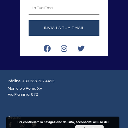
La
tua
email
INVIA LA TUA EMAIL
F
I
T
a
n
w
c
s
i
e
t
t
b
a
t
o
g
e
Infoline: +39 388 727 4495
o
r
r
Municipio Roma XV
k
a
Via Flaminia, 872
m
Seguici
Per continuare la navigazione del sito, acconsenti all'uso dei
F
I
T