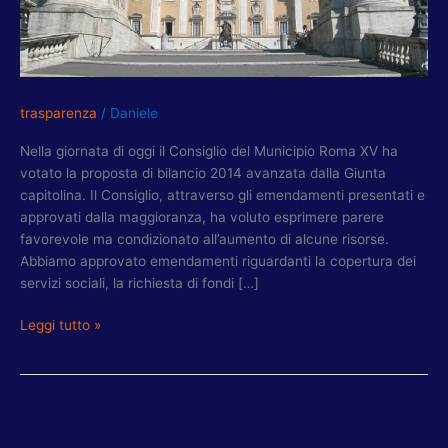
EMENDAMENTI
E
CON
RICHIESTA
SBLOCCO
trasparenza
/
Daniele
PATTO
STABILITA’
Nella giornata di oggi il Consiglio del Municipio Roma XV ha
votato la proposta di bilancio 2014 avanzata dalla Giunta
capitolina. Il Consiglio, attraverso gli emendamenti presentati e
approvati dalla maggioranza, ha voluto esprimere parere
favorevole ma condizionato all’aumento di alcune risorse.
Abbiamo approvato emendamenti riguardanti la copertura dei
servizi sociali, la richiesta di fondi […]
Leggi tutto »