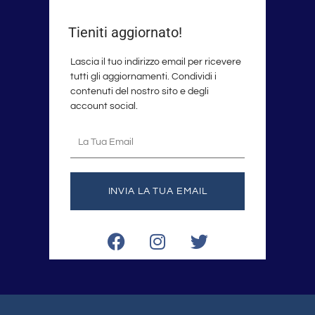
Tieniti aggiornato!
Lascia il tuo indirizzo email per ricevere
tutti gli aggiornamenti. Condividi i
contenuti del nostro sito e degli
account social.
La
tua
email
INVIA LA TUA EMAIL
F
I
T
a
n
w
c
s
i
e
t
t
b
a
t