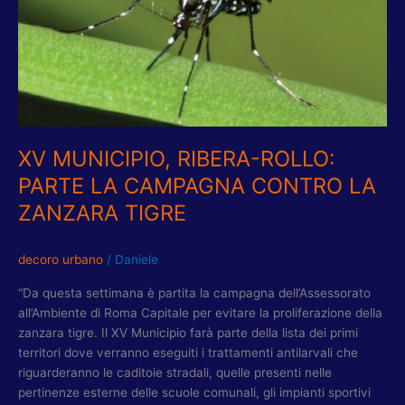
LA
CAMPAGNA
CONTRO
LA
ZANZARA
TIGRE
XV MUNICIPIO, RIBERA-ROLLO:
PARTE LA CAMPAGNA CONTRO LA
ZANZARA TIGRE
decoro urbano
/
Daniele
“Da questa settimana è partita la campagna dell’Assessorato
all’Ambiente di Roma Capitale per evitare la proliferazione della
zanzara tigre. Il XV Municipio farà parte della lista dei primi
territori dove verranno eseguiti i trattamenti antilarvali che
riguarderanno le caditoie stradali, quelle presenti nelle
pertinenze esterne delle scuole comunali, gli impianti sportivi