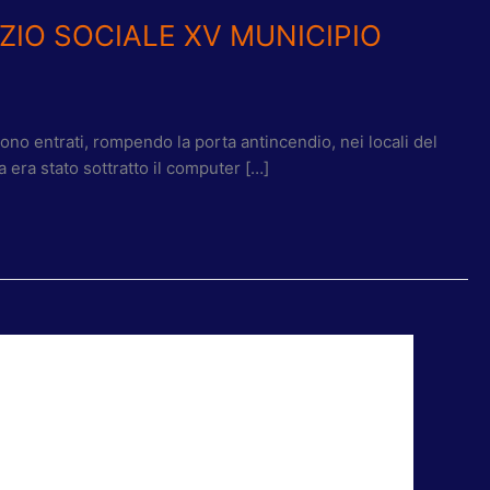
ZIO SOCIALE XV MUNICIPIO
sono entrati, rompendo la porta antincendio, nei locali del
a era stato sottratto il computer […]