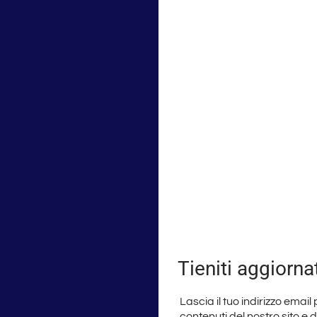
Tieniti aggiorna
Lascia il tuo indirizzo email
contenuti del nostro sito e 