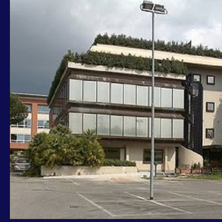
OTTAVI-
SCARFAGNA:
IGNOTI
ENTRATI
NELLA
NOTTE
IN
UFFICI
SERVIZIO
SOCIALE
XV
MUNICIPIO