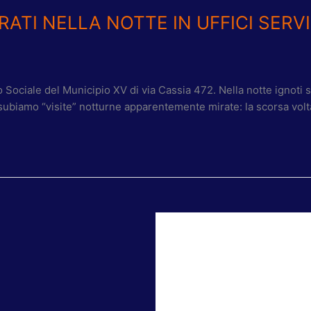
ATI NELLA NOTTE IN UFFICI SERVI
o Sociale del Municipio XV di via Cassia 472. Nella notte ignoti 
he subiamo “visite” notturne apparentemente mirate: la scorsa volt