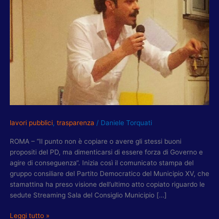
CARLO,
COLLI
D’ORO,
PISTA
CICLABILE.
TORQUATI
(XV
MUNICIPIO):
”
È
UN
MOVIMENTO
lavori pubblici
,
trasparenza
/
Daniele Torquati
COPIA
ROMA – “Il punto non è copiare o avere gli stessi buoni
E
propositi del PD, ma dimenticarsi di essere forza di Governo e
INCOLLA”
agire di conseguenza“. Inizia così il comunicato stampa del
gruppo consiliare del Partito Democratico del Municipio XV, che
stamattina ha preso visione dell’ultimo atto copiato riguardo le
sedute Streaming Sala del Consiglio Municipio […]
Leggi tutto »