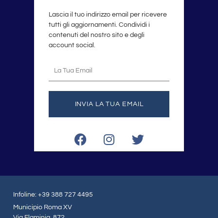
Lascia il tuo indirizzo email per ricevere
tutti gli aggiornamenti. Condividi i
contenuti del nostro sito e degli
account social.
La
tua
email
INVIA LA TUA EMAIL
F
I
T
a
n
w
c
s
i
e
t
t
b
a
t
o
g
e
Infoline: +39 388 727 4495
o
r
r
Municipio Roma XV
k
a
Via Flaminia, 872