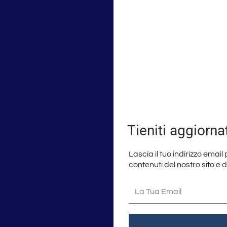
Tieniti aggiorna
Lascia il tuo indirizzo email
contenuti del nostro sito e 
La
tua
email