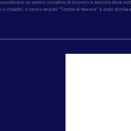
nsiderano un centro ricreativo di incontro e amicizia dove evit
i e cittadini. Il centro anziani “Tomba di Nerone” è stato dichiara