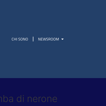
CHI SONO
NEWSROOM
mba di nerone