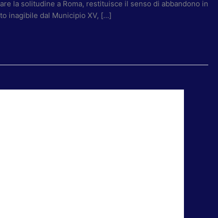
are la solitudine a Roma, restituisce il senso di abbandono in
to inagibile dal Municipio XV, […]