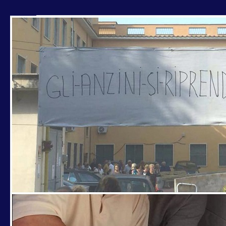
MUNICIPIO
XV.
GRUPPO
PD
XV:
“NON
SI
UTILIZZINO
MANIERE
DRASTICHE
SU
CENTRO
ANZIANI
OCCUPATO,
MA
SI
LAVORI