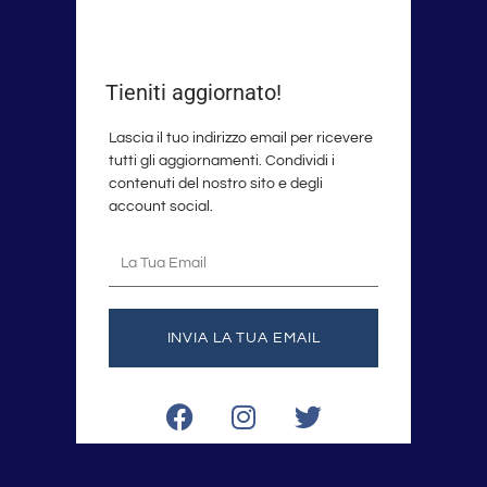
Tieniti aggiornato!
Lascia il tuo indirizzo email per ricevere
tutti gli aggiornamenti. Condividi i
contenuti del nostro sito e degli
account social.
La
tua
email
INVIA LA TUA EMAIL
F
I
T
a
n
w
c
s
i
e
t
t