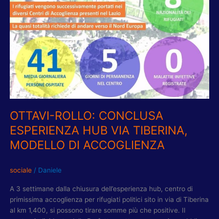
HUB
VIA
TIBERINA,
MODELLO
DI
ACCOGLIENZA
OTTAVI-ROLLO: CONCLUSA
ESPERIENZA HUB VIA TIBERINA,
MODELLO DI ACCOGLIENZA
sociale
/
Daniele
A 3 settimane dalla chiusura dell’esperienza hub, centro di
primissima accoglienza per rifugiati politici sito in via di Tiberina
al km 1,400, si possono tirare somme più che positive. Il