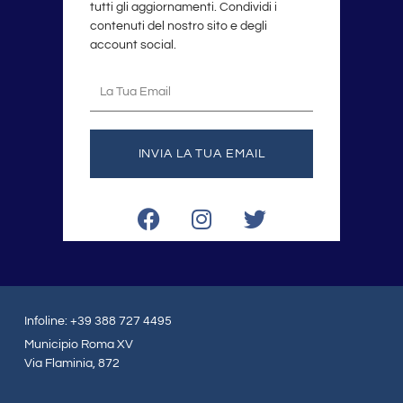
tutti gli aggiornamenti. Condividi i
contenuti del nostro sito e degli
account social.
La
tua
email
INVIA LA TUA EMAIL
F
I
T
a
n
w
c
s
i
e
t
t
b
a
t
o
g
e
Infoline: +39 388 727 4495
o
r
r
Municipio Roma XV
k
a
Via Flaminia, 872
m