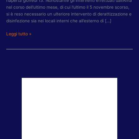
riaperta giovedì 13. Nonostante gli interventi effettuati dall’Ama
nel corso dell’ultimo mese, di cui l’ultimo il 5 novembre scorso,
si è reso necessario un ulteriore intervento di derattizzazione e
disinfezione sia nei locali interni che all’esterno di […]
Leggi tutto »