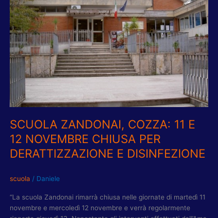
12
NOVEMBRE
CHIUSA
PER
DERATTIZZAZIONE
E
DISINFEZIONE
SCUOLA ZANDONAI, COZZA: 11 E
12 NOVEMBRE CHIUSA PER
DERATTIZZAZIONE E DISINFEZIONE
scuola
/
Daniele
“La scuola Zandonai rimarrà chiusa nelle giornate di martedì 11
novembre e mercoledì 12 novembre e verrà regolarmente