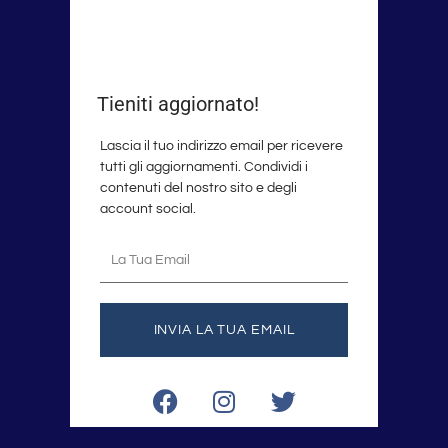
Tieniti aggiornato!
Lascia il tuo indirizzo email per ricevere
tutti gli aggiornamenti. Condividi i
contenuti del nostro sito e degli
account social.
La
tua
email
INVIA LA TUA EMAIL
F
I
T
a
n
w
c
s
i