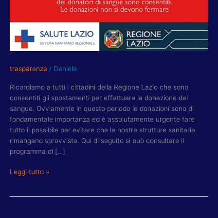
trasparenza
/
Daniele
Ricordiamo a tutti i cittadini della Regione Lazio che sono
consentiti gli spostamenti per effettuare la donazione del
sangue. Ovviamente in questo periodo le donazioni sono di
fondamentale importanza ed è assolutamente urgente fare
tutto il possibile per evitare che le nostre strutture sanitarie
rimangano sprovviste. Qui di seguito si può consultare il
programma di […]
Leggi tutto »