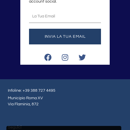
account social.
La
tua
email
INVIA LA TUA EMAIL
F
I
T
a
n
w
c
s
i
e
t
t
b
a
t
o
g
e
Infoline: +39 388 727 4495
o
r
r
Municipio Roma XV
k
a
Via Flaminia, 872
m
Seguici