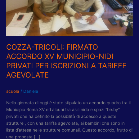
MUNICIPIO-
NIDI
PRIVATI
PER
ISCRIZIONI
A
TARIFFE
COZZA-TRICOLI: FIRMATO
AGEVOLATE
ACCORDO XV MUNICIPIO-NIDI
PRIVATI PER ISCRIZIONI A TARIFFE
AGEVOLATE
scuola
/
Daniele
Nella giornata di oggi è stato stipulato un accordo quadro tra il
Municipio Roma XV ed alcuni tra asili nido e spazi “be.by”
privati che ha definito la possibilità di accesso a queste
strutture , con una tariffa agevolata, ai bambini che sono in
lista d’attesa nelle strutture comunali. Questo accordo, frutto di
una proposta […]