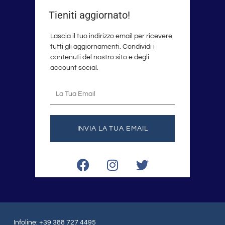
Tieniti aggiornato!
Lascia il tuo indirizzo email per ricevere
tutti gli aggiornamenti. Condividi i
contenuti del nostro sito e degli
account social.
La
tua
email
INVIA LA TUA EMAIL
F
I
T
a
n
w
c
s
i
e
t
t
b
a
t
o
g
e
Infoline: +39 388 727 4495