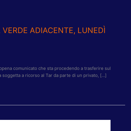
A VERDE ADIACENTE, LUNEDÌ
appena comunicato che sta procedendo a trasferire sul
 soggetta a ricorso al Tar da parte di un privato, […]