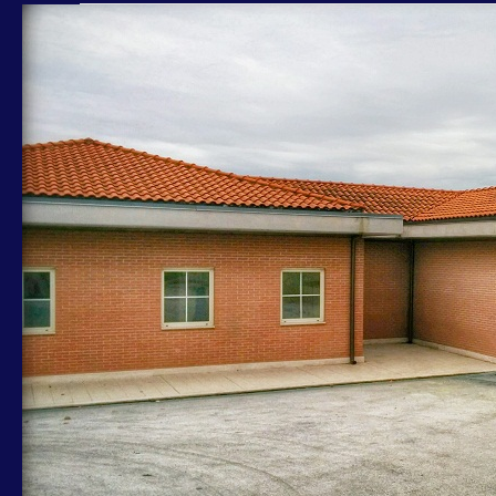
TORQUATI-
COZZA,
SCUOLA
CASE
E
CAMPI:
DISPONIBILI
FONDI
AREA
VERDE
ADIACENTE,
LUNEDÌ
ATTIVIAMO
PROCEDURA
NEGOZIATA
PER
ATTREZZATURE
MENSA