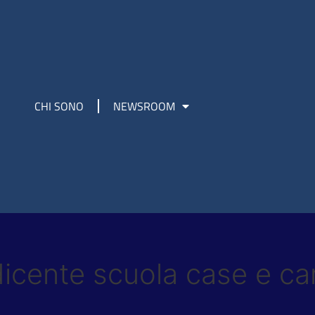
CHI SONO
NEWSROOM
adicente scuola case e c