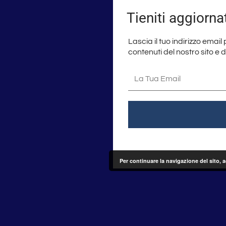
Tieniti aggiorna
Lascia il tuo indirizzo email
contenuti del nostro sito e 
La
tua
email
Per continuare la navigazione del sito, 
Seguici