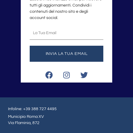
tutti gli aggiornamenti. Condividi i
contenuti del nostro sito e degli
account social.
La
tua
email
INVIA LA TUA EMAIL
F
I
T
a
n
w
c
s
i
e
t
t
b
a
t
o
g
e
Infoline: +39 388 727 4495
o
r
r
Municipio Roma XV
k
a
Via Flaminia, 872
m