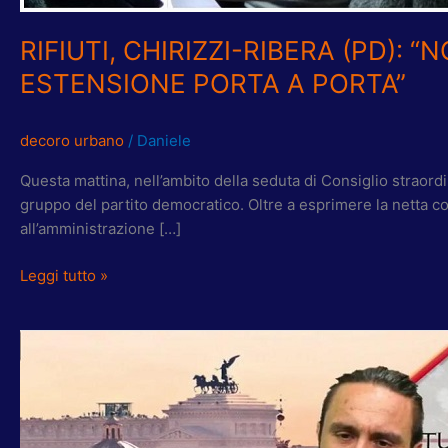
A
PORTA”
RIFIUTI, CHIRIZZI-RIBERA (PD)
ESTENSIONE PORTA A PORTA”
decoro urbano
/
Daniele
Questa mattina, nell’ambito della seduta di Consiglio straordi
gruppo del partito democratico. Oltre a esprimere la netta cont
all’amministrazione […]
Leggi tutto »
RIFIUTI.
TORQUATI
(PD):
“MUNICIPIO
XV