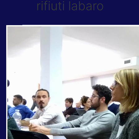
rifiuti labaro
RIFIUTI,
CHIRIZZI-
RIBERA
(PD):
“NO
TRASBORDO
A
LABARO,
MUNICIPIO
APPROVA
RICERCA
AREE
E
ESTENSIONE
PORTA