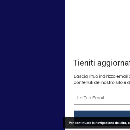
Tieniti aggiorna
Lascia il tuo indirizzo email
contenuti del nostro sito e 
La
tua
email
Per continuare la navigazione del sito, 