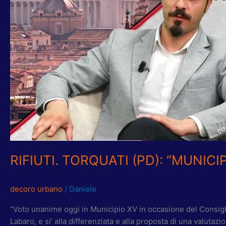
RIBADISCE
NO
A
PIAN
DELL’OLMO
E
SI’
ALLA
DIFFERENZIATA”
RIFIUTI. TORQUATI (PD): “MUNICI
decoro urbano
/
Daniele
“Voto unanime oggi in Municipio XV in occasione del Consiglio
Labaro, e si’ alla differenziata e alla proposta di una valuta