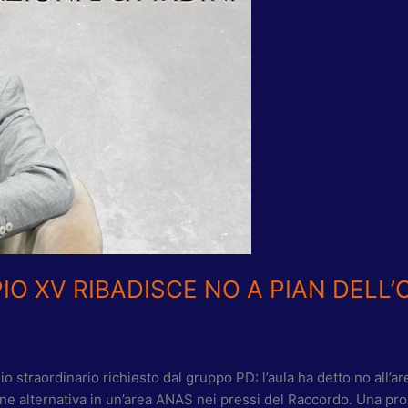
PIO XV RIBADISCE NO A PIAN DELL’
 straordinario richiesto dal gruppo PD: l’aula ha detto no all’ar
zione alternativa in un’area ANAS nei pressi del Raccordo. Una pr