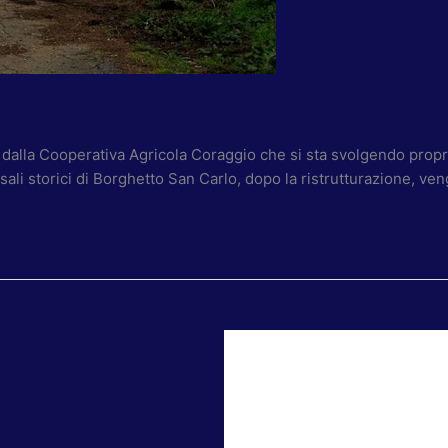
o dalla Cooperativa Agricola Coraggio che si sta svolgendo propri
ali storici di Borghetto San Carlo, dopo la ristrutturazione, ven