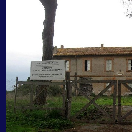
TORQUATI:
PARTECIPO
A
SIT-
IN
COOP
AGRICOLA
CORAGGIO
PER
I
CASALI
STORICI
DEL
MUNICIPIO
XV