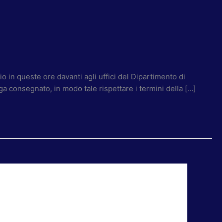
o in queste ore davanti agli uffici del Dipartimento di
ga consegnato, in modo tale rispettare i termini della […]