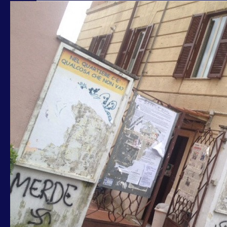
TORQUATI-
COZZA-
NICOLAI:
DOMANI
PULIZIA
SCRITTE
CIRCOLO
PD
PONTE
MILVIO