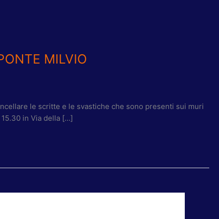
PONTE MILVIO
ncellare le scritte e le svastiche che sono presenti sui muri
15.30 in Via della […]