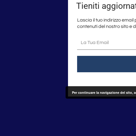
Tieniti aggiorna
Lascia il tuo indirizzo email
contenuti del nostro sito e 
La
tua
email
Per continuare la navigazione del sito, 
Seguici