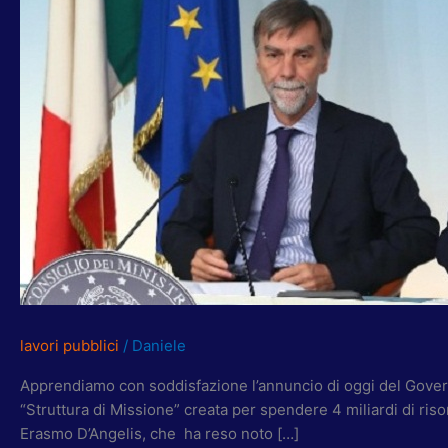
BENE
GOVERNO
SU
INTERVENTI
DISSESTO
IDROGEOLOGICO
A
ROMA
NORD
lavori pubblici
/
Daniele
Apprendiamo con soddisfazione l’annuncio di oggi del Governo
“Struttura di Missione” creata per spendere 4 miliardi di riso
Erasmo D’Angelis, che ha reso noto […]