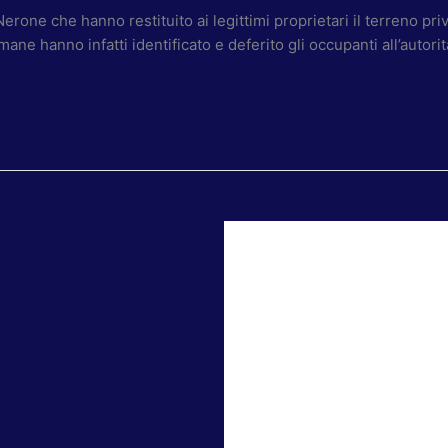
rone che hanno restituito ai legittimi proprietari il terreno pri
ane hanno infatti identificato e deferito gli occupanti all’autori