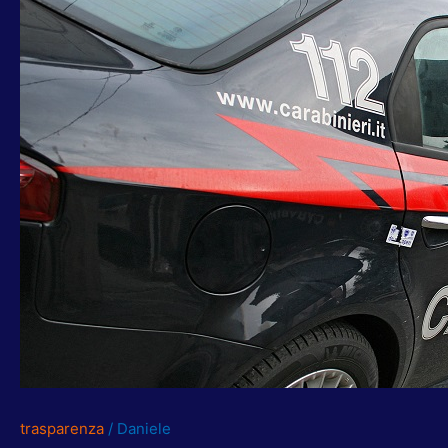
GRAZIE
A
CARABINIERI
PER
AVER
LIBERATO
TERRENO
VIA
FLAMINIA
DA
INSEDIAMENTO
ABUSIVO
trasparenza
/
Daniele