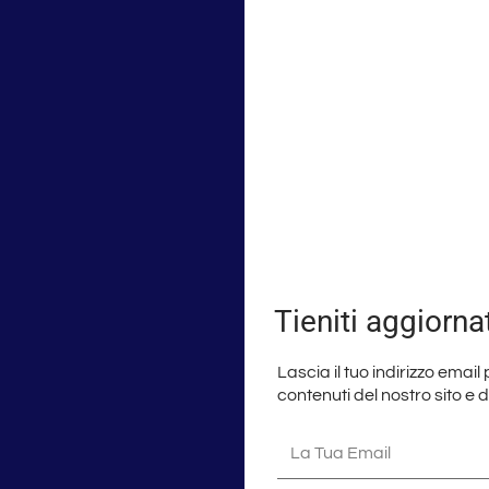
Tieniti aggiorna
Lascia il tuo indirizzo email
contenuti del nostro sito e 
La
tua
email