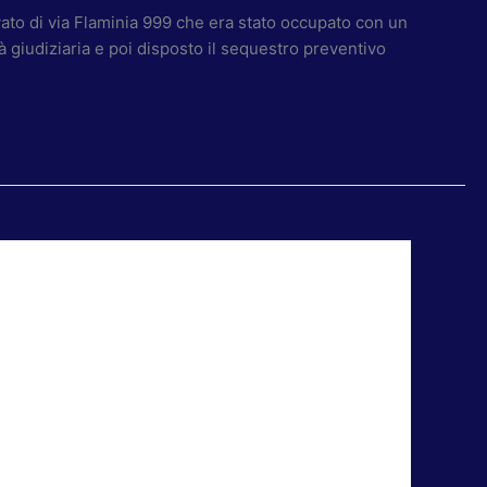
vato di via Flaminia 999 che era stato occupato con un
tà giudiziaria e poi disposto il sequestro preventivo