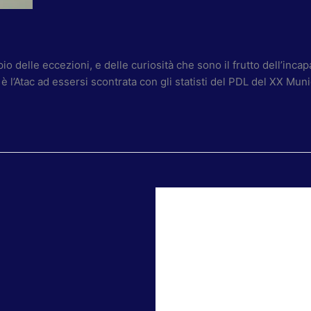
 delle eccezioni, e delle curiosità che sono il frutto dell’inca
 è l’Atac ad essersi scontrata con gli statisti del PDL del XX Mun