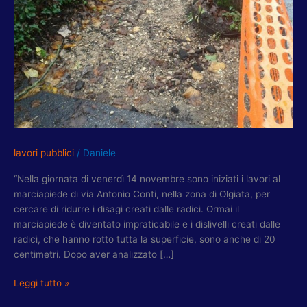
14
NOVEMBRE
LAVORI
SU
MARCIAPIEDE
VIA
CONTI
ALL’OLGIATA
lavori pubblici
/
Daniele
“Nella giornata di venerdì 14 novembre sono iniziati i lavori al
marciapiede di via Antonio Conti, nella zona di Olgiata, per
cercare di ridurre i disagi creati dalle radici. Ormai il
marciapiede è diventato impraticabile e i dislivelli creati dalle
radici, che hanno rotto tutta la superficie, sono anche di 20
centimetri. Dopo aver analizzato […]
Leggi tutto »