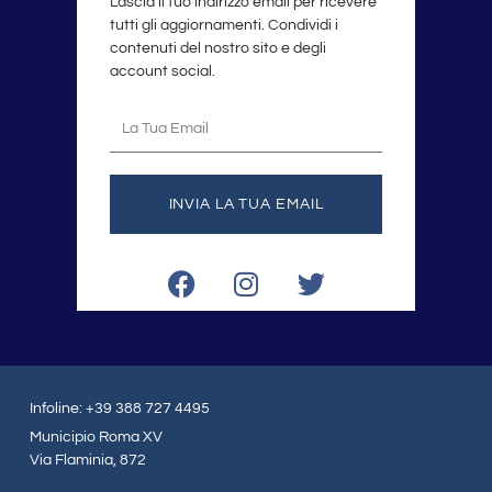
Lascia il tuo indirizzo email per ricevere
tutti gli aggiornamenti. Condividi i
contenuti del nostro sito e degli
account social.
La
tua
email
INVIA LA TUA EMAIL
F
I
T
a
n
w
c
s
i
e
t
t
b
a
t
o
g
e
Infoline: +39 388 727 4495
o
r
r
Municipio Roma XV
k
a
Via Flaminia, 872
m