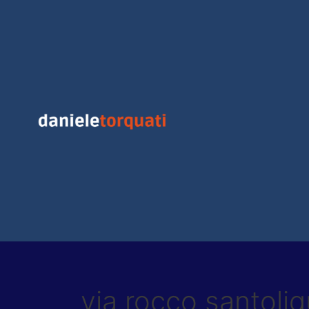
Vai
al
contenuto
via rocco santoli