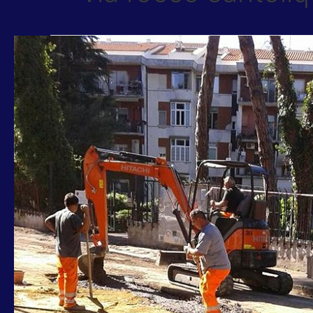
VIA
ROCCO
SANTOLIQUIDO,
TORQUATI-
PARIS:
LAVORI
ACEA
PER
CROLLO
FOGNA
SOTTOSUOLO