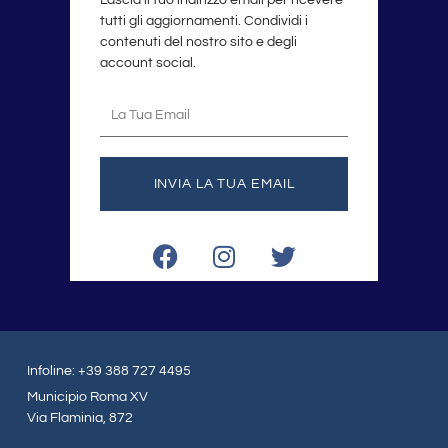
Lascia il tuo indirizzo email per ricevere
tutti gli aggiornamenti. Condividi i
contenuti del nostro sito e degli
account social.
La
tua
email
INVIA LA TUA EMAIL
F
I
T
a
n
w
c
s
i
e
t
t
b
a
t
o
g
e
Infoline: +39 388 727 4495
o
r
r
Municipio Roma XV
k
a
Via Flaminia, 872
m