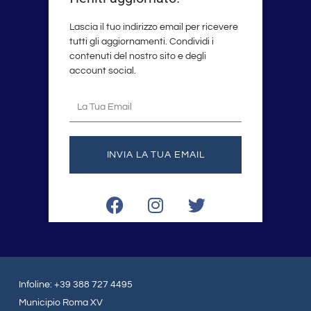
Lascia il tuo indirizzo email per ricevere
tutti gli aggiornamenti. Condividi i
contenuti del nostro sito e degli
account social.
La
tua
email
INVIA LA TUA EMAIL
F
I
T
a
n
w
c
s
i
e
t
t
b
a
t
o
g
e
Infoline: +39 388 727 4495
o
r
r
Municipio Roma XV