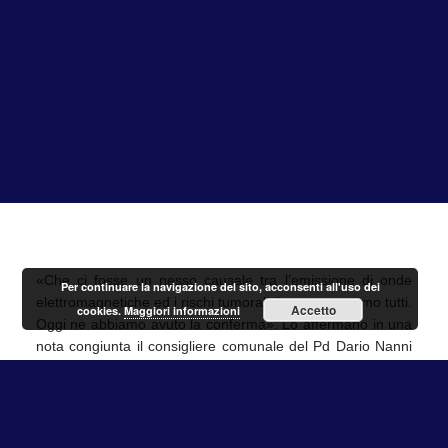
«Che ci fosse un nesso causale tra l’emissione di onde
Per continuare la navigazione del sito, acconsenti all'uso dei
elettromagnetiche ed i rischi tumorali, lo sospettavamo tutti.
Accetto
cookies.
Maggiori informazioni
Oggi ne abbiamo avuto la conferma». Lo affermano in una
nota congiunta il consigliere comunale del Pd Dario Nanni
ed il Consigliere del Municipio XX Daniele Torquati. «La
perizia condotta in sede giudiziaria confermerebbe
l’esistenza di ‘un’associazione importante, coerente e
significativa tra l’esposizione residenziale alle strutture di